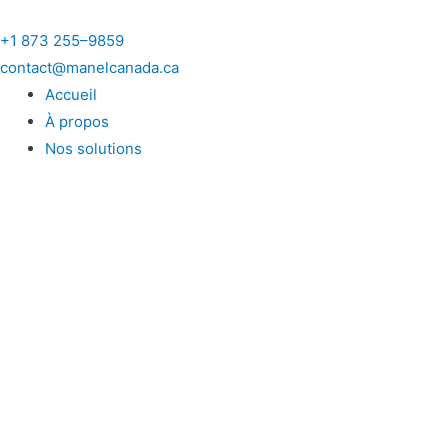
Aller
au
+1 873 255–9859
contenu
contact@manelcanada.ca
Accueil
À propos
Nos solutions