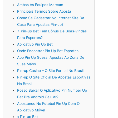
Ambas As Equipes Marcam
Principais Termos Sobre Aposta
Como Se Cadastrar No Internet Site Da
Casa Para Apostas Pin-up?
⭐ Pin-up Bet Tem Bônus De Boas-vindas
Para Esportes?
Aplicativo Pin Up Bet
Onde Encontrar Pin Up Bet Esportes
App Pin Up Guess: Apostas Ao Zona De
Suas Mãos
Pin-up Casino – O Site Formal No Brasil
Pin-up O Site Oficial De Apostas Esportivas
No Brasil
Posso Baixar O Aplicativo Pin Number Up
Bet Pra Android Celular?
Apostando No Futebol Pin Up Com O
Aplicativo Móvel
« Pin-up Bet