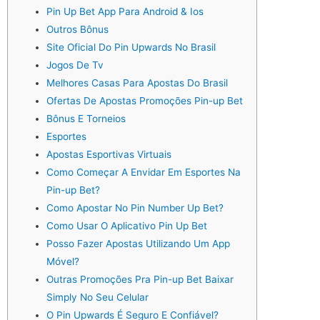
Pin Up Bet App Para Android & Ios
Outros Bônus
Site Oficial Do Pin Upwards No Brasil
Jogos De Tv
Melhores Casas Para Apostas Do Brasil
Ofertas De Apostas Promoções Pin-up Bet
Bônus E Torneios
Esportes
Apostas Esportivas Virtuais
Como Começar A Envidar Em Esportes Na
Pin-up Bet?
Como Apostar No Pin Number Up Bet?
Como Usar O Aplicativo Pin Up Bet
Posso Fazer Apostas Utilizando Um App
Móvel?
Outras Promoções Pra Pin-up Bet Baixar
Simply No Seu Celular
O Pin Upwards É Seguro E Confiável?