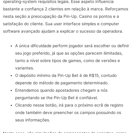
operating-system requisitos legais. Esse aspeto influencia
bastante a confiança 2 clientes em relação à marca. Reforçamos
nesta seção a preocupação da Pin-Up. Casino os pontos e a
satisfação do cliente. Sua user interface simples e computer
software avançado ajudam a explicar o sucesso da operadora.
A única dificuldade perform jogador será escolher ou definir
seu jogo preferido, já que as opções parecem ilimitadas,
tanto a nível sobre tipos de games, como de versões e
variantes.
O depósito mínimo da Pin-Up Bet é de R$15, contudo
depende do método de pagamento determinado.
Entendemos quando apostadores chegam a nós
perguntando se the Pin-Up Bet é confiável.
Clicando nesse botão, irá para o próximo ecrã de registo
onde também deve preencher os campos possuindo os
seus informações.