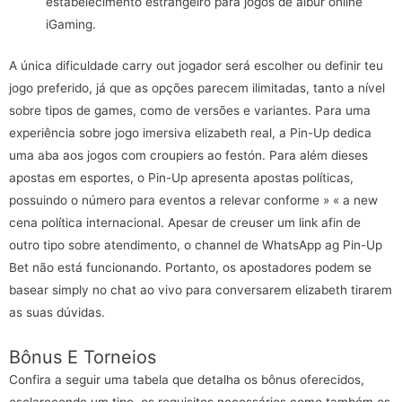
estabelecimento estrangeiro para jogos de albur online
iGaming.
A única dificuldade carry out jogador será escolher ou definir teu
jogo preferido, já que as opções parecem ilimitadas, tanto a nível
sobre tipos de games, como de versões e variantes. Para uma
experiência sobre jogo imersiva elizabeth real, a Pin-Up dedica
uma aba aos jogos com croupiers ao festón. Para além dieses
apostas em esportes, o Pin-Up apresenta apostas políticas,
possuindo o número para eventos a relevar conforme » « a new
cena política internacional. Apesar de creuser um link afin de
outro tipo sobre atendimento, o channel de WhatsApp ag Pin-Up
Bet não está funcionando. Portanto, os apostadores podem se
basear simply no chat ao vivo para conversarem elizabeth tirarem
as suas dúvidas.
Bônus E Torneios
Confira a seguir uma tabela que detalha os bônus oferecidos,
esclarecendo um tipo, os requisitos necessários como também os