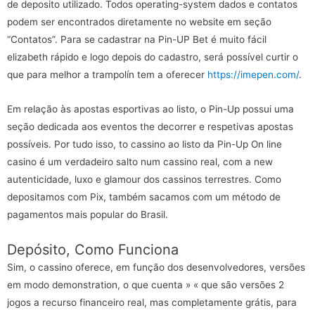
de deposito utilizado. Todos operating-system dados e contatos
podem ser encontrados diretamente no website em seção
“Contatos”. Para se cadastrar na Pin-UP Bet é muito fácil
elizabeth rápido e logo depois do cadastro, será possível curtir o
que para melhor a trampolín tem a oferecer
https://imepen.com/
.
Em relação às apostas esportivas ao listo, o Pin-Up possui uma
seção dedicada aos eventos the decorrer e respetivas apostas
possíveis. Por tudo isso, to cassino ao listo da Pin-Up On line
casino é um verdadeiro salto num cassino real, com a new
autenticidade, luxo e glamour dos cassinos terrestres. Como
depositamos com Pix, também sacamos com um método de
pagamentos mais popular do Brasil.
Depósito, Como Funciona
Sim, o cassino oferece, em função dos desenvolvedores, versões
em modo demonstration, o que cuenta » « que são versões 2
jogos a recurso financeiro real, mas completamente grátis, para