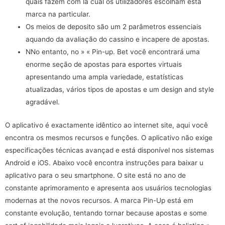
quais fazem com la cual os utilizadores escolham esta
marca na particular.
Os meios de deposito são um 2 parâmetros essenciais
aquando da avaliação do cassino e incapere de apostas.
NNo entanto, no » « Pin-up. Bet você encontrará uma
enorme seção de apostas para esportes virtuais
apresentando uma ampla variedade, estatísticas
atualizadas, vários tipos de apostas e um design and style
agradável.
O aplicativo é exactamente idêntico ao internet site, aqui você
encontra os mesmos recursos e funções. O aplicativo não exige
especificações técnicas avançad e está disponível nos sistemas
Android e iOS. Abaixo você encontra instruções para baixar u
aplicativo para o seu smartphone. O site está no ano de
constante aprimoramento e apresenta aos usuários tecnologias
modernas at the novos recursos. A marca Pin-Up está em
constante evolução, tentando tornar because apostas e some