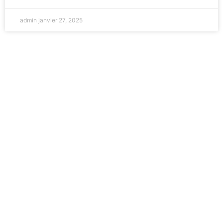
admin
janvier 27, 2025